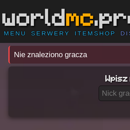
world
mc
.p
MENU
SERWERY
ITEMSHOP
D
Nie znaleziono gracza
Wpisz