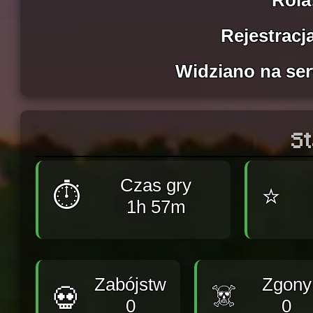
Rola
Rejestracj
Widziano na ser
St
Czas gry
⏱️
⭐
1h 57m
Zabójstw
Zgony
☠️
💀
0
0