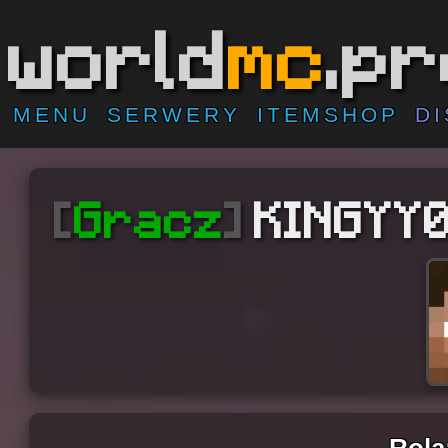
world
mc
.p
MENU
SERWERY
ITEMSHOP
D
[
Gracz
]
KINGYY