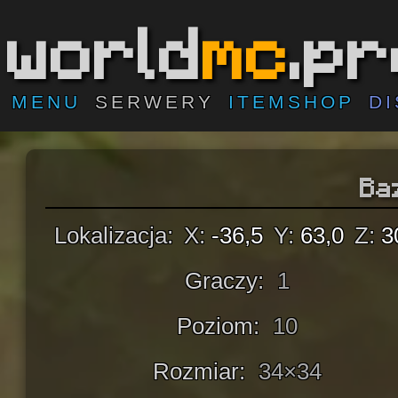
world
mc
.p
MENU
SERWERY
ITEMSHOP
D
Ba
Lokalizacja:
X:
-36,5
Y:
63,0
Z:
3
Graczy:
1
Poziom:
10
Rozmiar:
34×34