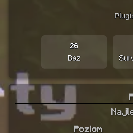
Plugi
26
Baz
Surv
Najl
Poziom