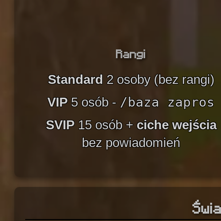
Rangi
Standard
2 osoby (bez rangi)
VIP
5 osób -
/baza zapros
SVIP
15 osób +
ciche wejścia
bez powiadomień
Świa