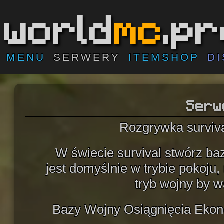
world
mc
.p
MENU
SERWERY
ITEMSHOP
D
Serw
Rozgrywka surviva
W świecie survival stwórz baz
jest domyślnie w trybie pokoju, 
tryb wojny by 
Bazy Wojny Osiągnięcia Ekon