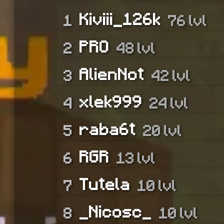
Kiviii_126k
1
76 lvl
PRO
2
48 lvl
AlienNot
3
42 lvl
xlek999
4
24 lvl
raba6t
5
20 lvl
RGR
6
13 lvl
Tutela
7
10 lvl
_Nicosc_
8
10 lvl