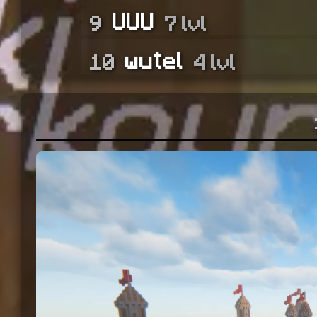
UUU
9
7 lvl
wutel
10
4 lvl