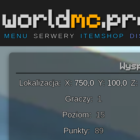
world
mc
.p
MENU
SERWERY
ITEMSHOP
D
Wys
Lokalizacja:
X:
750,0
Y:
100,0
Z:
Graczy:
1
Poziom:
15
Punkty:
89