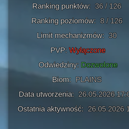
Ranking punktów:
36 / 126
Ranking poziomów:
8 / 126
Limit mechanizmów:
30
PVP:
Wyłączone
Odwiedziny:
Dozwolone
Biom:
PLAINS
Data utworzenia:
26.05.2026 17:
Ostatnia aktywność:
26.05.2026 