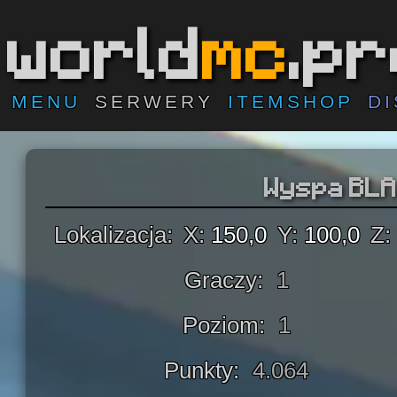
world
mc
.p
MENU
SERWERY
ITEMSHOP
D
Wyspa
BLA
Lokalizacja:
X:
150,0
Y:
100,0
Z:
Graczy:
1
Poziom:
1
Punkty:
4.064