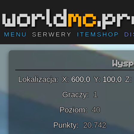
world
mc
.p
MENU
SERWERY
ITEMSHOP
D
Wys
Lokalizacja:
X:
600,0
Y:
100,0
Z:
Graczy:
1
Poziom:
40
Punkty:
20.742