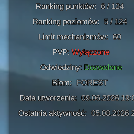
Ranking punktów:
6 / 124
Ranking poziomów:
5 / 124
Limit mechanizmów:
60
PVP:
Wyłączone
Odwiedziny:
Dozwolone
Biom:
FOREST
Data utworzenia:
09.06.2026 19:
Ostatnia aktywność:
05.08.2026 