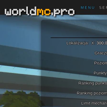
world
mc
.pro
MENU
SE
Lokalizacja:
X:
300,
Gracz
Pozio
Punkty
Ranking punkt
Ranking pozio
Limit mecha