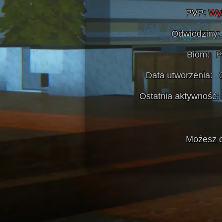
PVP:
Wy
Odwiedziny:
Biom:
P
Data utworzenia:
Ostatnia aktywność:
Możesz o