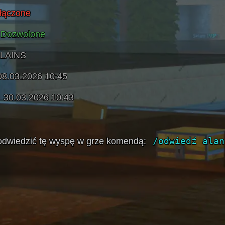
łączone
Dozwolone
LAINS
08.03.2026 10:45
30.03.2026 10:43
/odwiedź alan
dwiedzić tę wyspę w grze komendą: