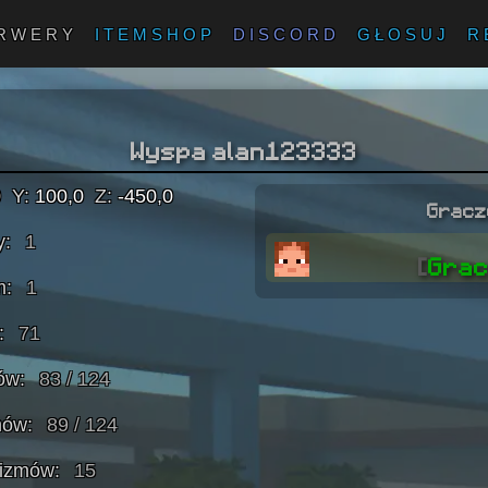
RWERY
ITEMSHOP
DISCORD
GŁOSUJ
R
Wyspa
alan123333
0
Y:
100,0
Z:
-450,0
Gracz
y:
1
[
Gra
m:
1
:
71
ów:
83 / 124
mów:
89 / 124
nizmów:
15