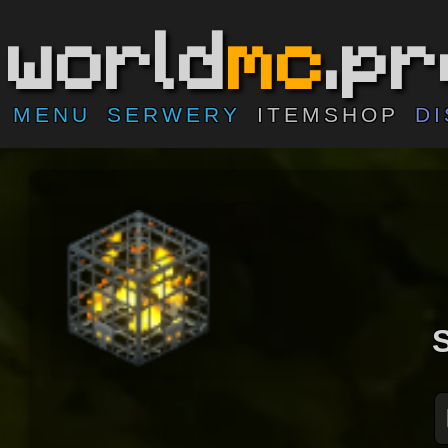
world
mc
.p
MENU
SERWERY
ITEMSHOP
D